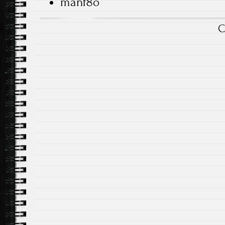
manf8o
C