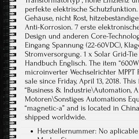
Transformatortyp , hohe Effizienz un
perfekte elektrische Schutzfunktio
Gehäuse, nicht Rost, hitzebeständig
Anti-Korrosion. 7 erste elektronisc
Design und anderen Core-Technologi
Eingang Spannung (22-60VDC), Klag
Stromversorgung. 1 x Solar Grid-Tie 
Handbuch Englisch. The item “600W 
microinverter Wechselrichter MPPT P
sale since Friday, April 13, 2018. This
“Business & Industrie\Automation, 
Motoren\Sonstiges Automations Equi
“magnetic-a” and is located in China
shipped worldwide.
Herstellernummer: No aplicable