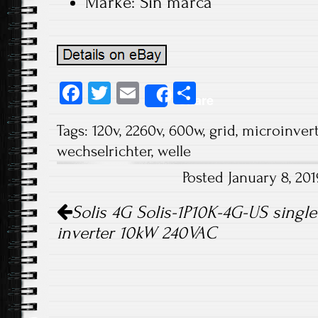
Marke: Sin marca
Fa
T
E
S
Share
ce
wi
m
ha
Tags:
120v
,
2260v
,
600w
,
grid
,
microinvert
b
tt
ail
re
wechselrichter
,
welle
o
er
Posted January 8, 20
ok
Post navigation
Solis 4G Solis-1P10K-4G-US single 
inverter 10kW 240VAC