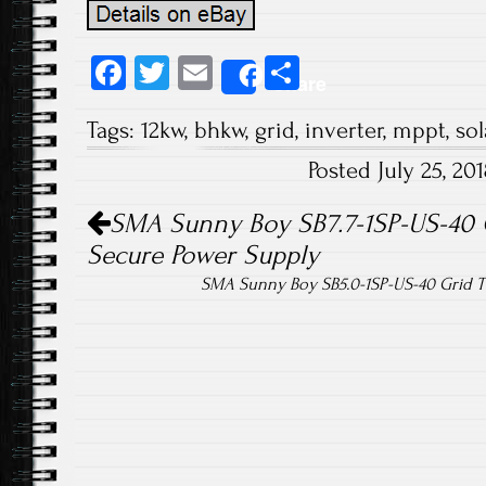
Fa
T
E
S
Share
ce
wi
m
ha
Tags:
12kw
,
bhkw
,
grid
,
inverter
,
mppt
,
sol
b
tt
ail
re
Posted July 25, 2
o
er
Post navigation
ok
SMA Sunny Boy SB7.7-1SP-US-40 Gr
Secure Power Supply
SMA Sunny Boy SB5.0-1SP-US-40 Grid T