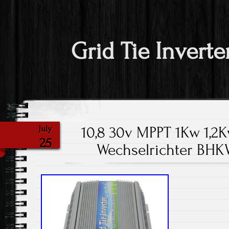
Grid Tie Inverte
10,8 30v MPPT 1Kw 1,2K
July
25
Wechselrichter BHK